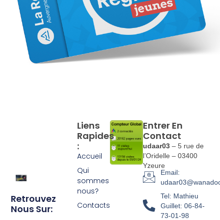
Liens
Entrer En
Rapides
Contact
:
udaar03
– 5 rue de
Accueil
l’Oridelle – 03400
Yzeure
Qui
Email:
sommes
udaar03@wanadoo
nous?
Tel: Mathieu
Retrouvez
Contacts
Guillet: 06-84-
Nous Sur:
73-01-98