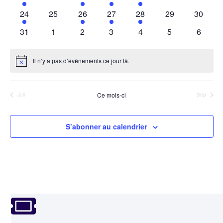
Évène
évènements
évènements
évènements
évènement
évènement
évènements
évènem
2
0
2
1
2
0
0
24
25
26
27
28
29
30
évènements
évènements
évènements
évènement
évènements
évènements
évènem
0
0
0
0
0
0
0
31
1
2
3
4
5
6
évènements
évènements
évènements
évènements
évènements
évènements
évènem
Il n’y a pas d’évènements ce jour là.
Notice
Ce mois-ci
Juil
Sep
S’abonner au calendrier