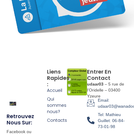
Liens
Entrer En
Rapides
Contact
:
udaar03
– 5 rue de
Accueil
l’Oridelle – 03400
Yzeure
Qui
Email:
sommes
udaar03@wanadoo
nous?
Tel: Mathieu
Retrouvez
Contacts
Guillet: 06-84-
Nous Sur:
73-01-98
Facebook ou