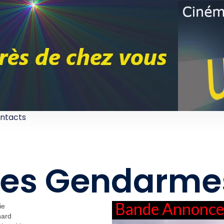
ntacts
Les Gendarme
Bande Annonce
ie
nard