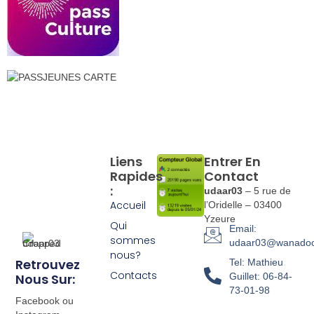
Liens
Entrer En
Rapides
Contact
:
udaar03
– 5 rue de
Accueil
l’Oridelle – 03400
Yzeure
Qui
Email:
sommes
udaar03@wanadoo
nous?
Retrouvez
Tel: Mathieu
Contacts
Nous Sur:
Guillet: 06-84-
73-01-98
Facebook ou